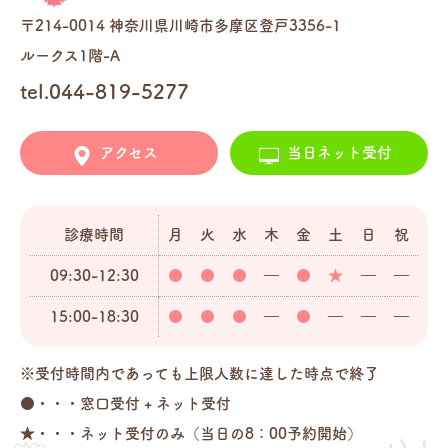
〒214-0014 神奈川県川崎市多摩区登戸3356-1
ルークス1階-A
tel.044-819-5277
アクセス
当日ネット受付
診療時間
月
火
水
木
金
土
日
祝
09:30-12:30
●
●
●
―
●
★
―
―
15:00-18:30
●
●
●
―
●
―
―
―
※受付時間内であっても上限人数に達した時点で終了
●・・・窓口受付 + ネット受付
★・・・ネット受付のみ（当日の8：00予約開始）